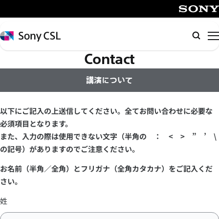
メ
イ
SONY
ン
Sony
検
コ
Computer
索
Science
Contact
ン
Laboratories,
テ
Inc.
講演について
ン
ツ
へ
以下にご記入の上送信してください。全てお問い合わせに必要な
ス
必須項目となります。
キ
また、入力の際は使用できない文字（半角の ： < > ” ’ \
ッ
の記号）がありますのでご注意ください。
プ
お名前（半角／全角）とフリガナ（全角カタカナ）をご記入くだ
さい。
姓