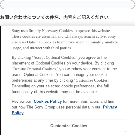
お問い合わせについての件名、内容をご記入ください。
件名
Sony uses Strictly Necessary Cookies to operate this website.
These cookies are essential, and will always remain active. Sony
also uses Optional Cookies to improve site functionality, analyze
usage, and interact with third parties.
内容
By clicking "Accept Optional Cookies,"
you agree to the
placement of Optional Cookies on your device. By clicking
"
Decline Optional Cookies,
" you withdraw your consent to the
use of Optional Cookies. You can manage your cookie
preferences at any time by clicking "
Customize Cookies
."
Depending on your selected cookie preferences, the full
functionality of this website may not be available.
Review our
Cookies Policy
for more information, and find
out how The Sony Group uses personal data in our
Privacy
Policy
.
Sony
Customize Cookies
Computer
会社概要
アクセス
ご利用条件
プライバシーポリシー